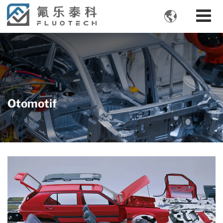

Otomotif