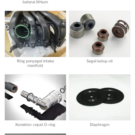
baterai lithium
Ring penyegel intake
Segel katup oli
manifold
Konektor cepat O-ring
Diaphragm