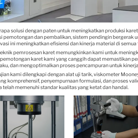
a solusi dengan paten untuk meningkatkan produksi karet, t
 pemotongan dan pembalikan, sistem pendingin bergerak un
si ini meningkatkan efisiensi dan kinerja material di semua 
knik pemrosesan karet memungkinkan kami untuk meningkatk
gi pemotongan karet kami yang canggih dapat memastikan p
aku, dan mengoptimalkan proses pencampuran untuk kinerja y
ian kami dilengkapi dengan alat uji tarik, viskometer Mooney,
ng komprehensif, penyempurnaan formulasi, dan proses validas
telah memenuhi standar kualitas yang ketat dan handal.