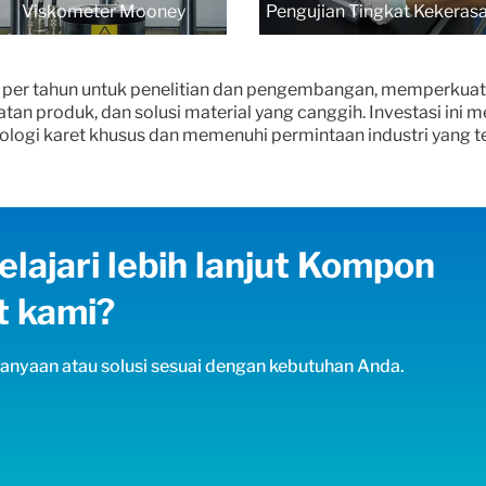
Viskometer Mooney
Pengujian Tingkat Kekeras
 per tahun untuk penelitian dan pengembangan, memperkua
an produk, dan solusi material yang canggih. Investasi ini
ologi karet khusus dan memenuhi permintaan industri yang 
lajari lebih lanjut Kompon
t kami?
nyaan atau solusi sesuai dengan kebutuhan Anda.