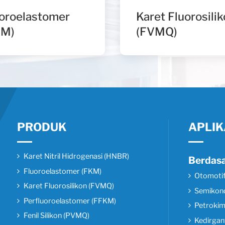
oroelastomer
Karet Fluorosili
KM)
(FVMQ)
PRODUK
APLIK
Karet Nitril Hidrogenasi (HNBR)
Berdasa
Fluoroelastomer (FKM)
Otomoti
Karet Fluorosilikon (FVMQ)
Semikon
Perfluoroelastomer (FFKM)
Petrokim
Fenil Silikon (PVMQ)
Kedirgan